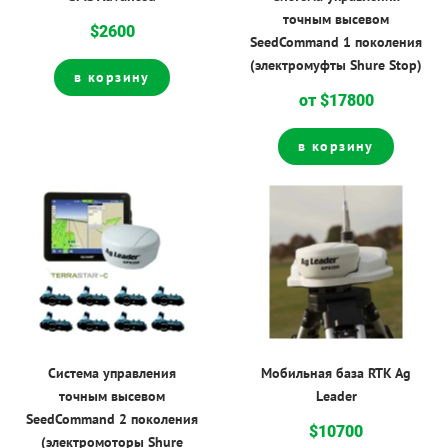
точным высевом
$2600
SeedCommand 1 поколения
(электромуфты Shure Stop)
в корзину
от $17800
в корзину
Система управления
Мобильная база RTK Ag
точным высевом
Leader
SeedCommand 2 поколения
$10700
(электромоторы Shure