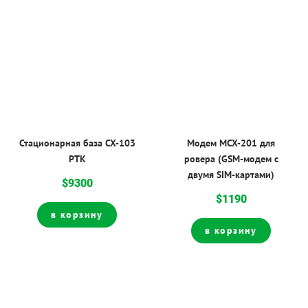
Стационарная база CX-103
Модем MCX-201 для
РТК
ровера (GSM-модем с
двумя SIM-картами)
$9300
$1190
в корзину
в корзину