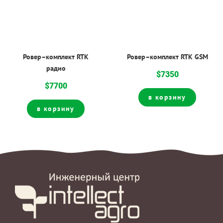
Ровер–комплект RTK
Ровер–комплект RTK GSM
радио
$7350
$7700
в корзину
в корзину