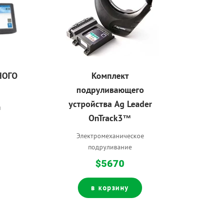
НОГО
Комплект
подруливающего
устройства Ag Leader
и
OnTrack3™
​Электромеханическое
подруливание
$5670
в корзину