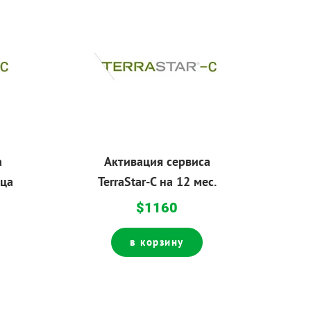
а
Активация сервиса
яца
TerraStar-C на 12 мес.
$1160
в корзину